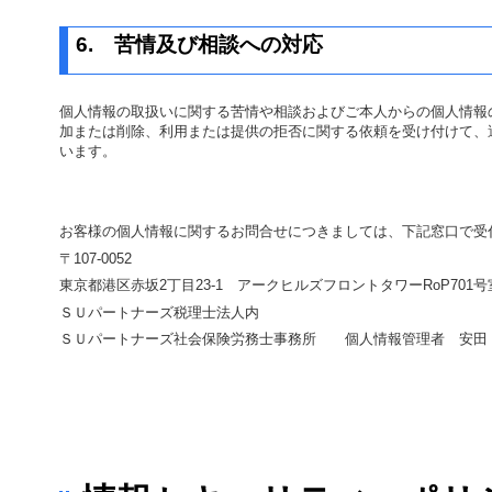
6.
苦情及び相談への対応
個人情報の取扱いに関する苦情や相談およびご本人からの個人情報
加または削除、利用または提供の拒否に関する依頼を受け付けて、
います。
お客様の個人情報に関するお問合せにつきましては、下記窓口で受
〒
107-0052
東京都港区赤坂
2
丁目
23-1
アークヒルズフロントタワー
RoP701
号
ＳＵパートナーズ税理士法人内
ＳＵパートナーズ社会保険労務士事務所 個人情報管理者 安田