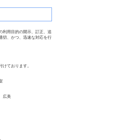
の利用目的の開示、訂正、追
適切、かつ、迅速な対応を行
付けております。
室
 広美