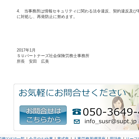
4.
当事務所は情報セキュリティに関わる法令違反、契約違反及び
に対処し、再発防止に努めます。
2017年1月
ＳＵパートナーズ社会保険労務士事務所
所長 安田 広美
労務ｺﾝﾃﾝﾂ一覧
|
今月のお仕事
|
書式集
|
人事労務基礎講座
|
用語集
|
リーフ